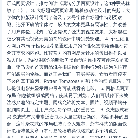
屏式网页设计，推荐阅读《玩转分屏网页设计，这4种手法就
够了！》。 3. 大标题式网页布局 随着移动性设计的兴起，大
字体的排版设计得到了普及，大号字体在标题中特别受欢
迎。选择正确的字体时，较大的文本更具有易读性，并改善
了用户体验。此外，它还提供了强大的视觉效果。大标题在
极少有其他视觉元素的简约设计中特别受欢迎。 4. 个性化推
荐网页布局 个性化推荐是通过用户的个性化需求给他推荐符
合其需求的内容。比较常见的有网易云音乐的每日推荐以及
私人FM，系统根据你的听歌习惯自动为你推荐可能喜欢的歌
曲。亚马逊的首页商品流会根据你的购物行为数据为你推荐
可能想买的物品。而这正是我们一直买买买、看看看而停不
下来的真正原因。Rotten Tomatoes具有出色的预测算法，可
以提供电影并显示用户最有可能观看的电影。 5. 网格式网页
布局 信息被组织成网格，使其易于浏览，人们可以停下来关
注感兴趣的特定主题。网格允许将文本、照片、视频平均分
配到网页上，让用户决定每个单元的重要性。 6. 杂志版式布
局 杂志式布局非常适合展示大量定期更新的、内容多样的图
像，这种杂志式的布局独特而令人难忘。杂志样式的版面设
计包括特色文章（有时是轮播或类似格式的多个特色文