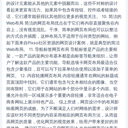
的设计元素能从其他的元素中脱颖而出，这些不对称的设计
看起来更富有活力。如果其中包含有按钮、控件或者链接的
话，它们通常能获得比其他部位更多的视觉关注。 10. 简洁的
Web布局 简洁的网页布局优点在于它们将内容直接聚焦在内
容上，没有视觉混乱。干净、简单的网页布局也可以以整洁
的方式合并插图，这种布局几乎适用于任何类型的网站。例
如下面来自Pixso社区资源的网页设计案例，就是典型的简洁
Web布局。 11. 导航标签网页布局 导航标签是产品的主要框
架，一款产品的架构分布基本都是由标签导航来组织，让用
户了解这款产品的主要功能。导航选项卡网页布局最适合仅
包含少量项目，且可以与下拉菜单结合使用以添加子菜单的
网页。 12. 内容轮播网页布局 内容轮播通常在网站的标题或
页面顶部中找到。它们通常包含与文本相结合的图像。当空
间有限时，它们用于在网站的单个部分中显示多个内容。轮
播允许在同一区域展示多个重要内容轮播，非常适合在电子
商务网站上展示特色产品。 综上所述，网页设计中的布局影
响着网页的成败。为了不断满足人们对网络的需求，设计师
应该针对不同类型的内容采用相应的网页布局方法，从而提
高网页的质量，优化网页的视觉效果，给用户带来更好的浏