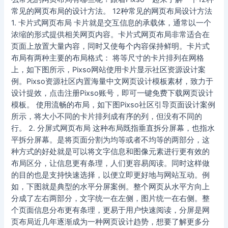
常见的网页布局的设计方法。 12种常见的网页布局设计方法
1. 卡片式网页布局 卡片就是交互信息的承载体，通常以一个
浓缩的形式提供相关网页内容。卡片式网页布局非常适合在
页面上放置大量内容，同时又使每个内容保持鲜明。卡片式
布局有两种主要的布局格式： 将等尺寸的卡片排列在网格
上，如下图所示，Pixso网站使用卡片显示社区资源设计案
例。Pixso资源社区内置海量中文网页设计模板素材，致力于
设计提效，点击注册Pixso账号，即可一键免费下载网页设计
模板。 使用流畅的布局，如下图Pixso社区引导页面设计案例
所示，将大小不同的卡片排列成有序的列，但没有不同的
行。 2. 分屏式网页布局 这种布局既指垂直拆分屏幕，也指水
平拆分屏幕。是将页面分割为均等或者不均等的两部分，这
种方式的好处就是可以将文字信息和图像元素进行更有效的
布局区分，让信息更有条理，人们更容易阅读。同时这样做
的目的也是支持快速选择，以便立即更好地与网站互动。例
如，下图就是典型的水平分屏案例。整个网页从水平方向上
分成了左右两部分，文字统一在左侧，图片统一在右侧。整
个页面信息分布更有条理，更易于用户快速阅读，分屏是网
页布局近几年逐渐成为一种网页设计趋势，想要了解更多分