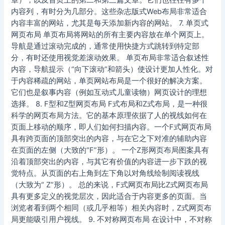
章），以及首页上的第二和第三篇文章。它们也往往有多个
内容列，有时分为几部分。这些杂志版式Web布局非常适合
内容丰富的网站，尤其是每天添加新内容的网站。 7. 单页式
网页布局 单页布局将网站的所有主要内容放在单个网页上。
导航是通过滚动完成的，通常使用快捷方式跳转到特定部
分，有时还使用视觉差滚动效果。 单页布局非常适合叙述性
内容，导航提示（“向下滚动”和箭头）使设计更加人性化。对
于内容稀疏的网站，单页网站布局是一个很好的解决方案。
它们也是叙事内容（例如互动式儿童读物）网页设计的理想
选择。 8. F型和Z型网页布局 F式布局和Z式布局，是一种很
科学的网页布局方法。它的基本原理依据了人的视线如何在
页面上移动的顺序，即人们如何扫描内容。一个F式网页布局
具有跨页面的顶部突出的内容，与在它之下对准的辅助内容
在页面的左侧（大致的“F”形）。 一个Z形网页布局图案具有
沿着顶部突出的内容，与其它有价值的内容进一步下跌的视
觉特点。从页面的右上角到左下角以对角线绘制阅读视线
（大致为“ Z”形）。 总的来说，F式网页布局比Z式网页布局
具有更多定义的视觉层次，因此适合于内容更多的页面。当
浏览者看到两个相同（或几乎相等）相关内容时，Z式网页布
局更能吸引用户视线。 9. 不对称网页布局 在设计中，不对称